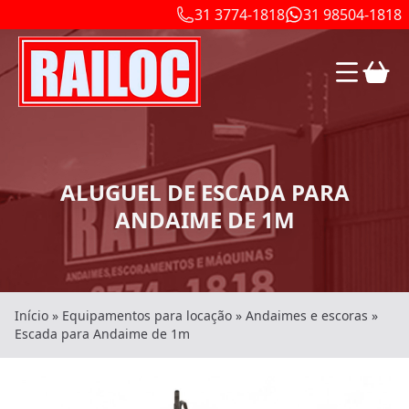
31 3774-1818
31 98504-1818
ALUGUEL DE ESCADA PARA
ANDAIME DE 1M
Início
»
Equipamentos para locação
»
Andaimes e escoras
»
Escada para Andaime de 1m