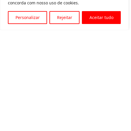
concorda com nosso uso de cookies.
Personalizar
Rejeitar
Aceitar tudo
Av. Padre Tarcísio, 1715 - Sete Lagoas
31 3774-1818
31 98504-1818
MENU
Quem somos
Equipamentos para locação
Eventos