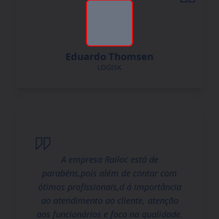
Eduardo Thomsen
LOGISK
A empresa Railoc está de
parabéns,pois além de contar com
ótimos profissionais,d á importância
ao atendimento ao cliente, atenção
aos funcionários e foco na qualidade.