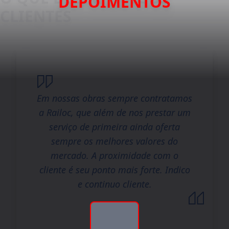
DEPOIMENTOS
Em nossas obras sempre contratamos
a Railoc, que além de nos prestar um
serviço de primeira ainda oferta
sempre os melhores valores do
mercado. A proximidade com o
cliente é seu ponto mais forte. Indico
e continuo cliente.