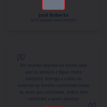
José Roberto
SETE LAGOAS TRANSPORTES
Em recente reforma na minha casa
usei os serviços e fiquei muito
satisfeito. Entrega e coleta do
material no horário combinado todas
as vezes que solicitadas. Indico sem
restrições a quem precisar