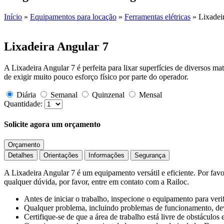
Início
»
Equipamentos para locação
»
Ferramentas elétricas
»
Lixadei
Lixadeira Angular 7
A Lixadeira Angular 7 é perfeita para lixar superfícies de diversos m
de exigir muito pouco esforço físico por parte do operador.
Diária
Semanal
Quinzenal
Mensal
Quantidade:
Solicite agora um orçamento
Orçamento
Detalhes
Orientações
Informações
Segurança
A Lixadeira Angular 7 é um equipamento versátil e eficiente. Por fav
qualquer dúvida, por favor, entre em contato com a Railoc.
Antes de iniciar o trabalho, inspecione o equipamento para verif
Qualquer problema, incluindo problemas de funcionamento, de
Certifique-se de que a área de trabalho está livre de obstáculos 