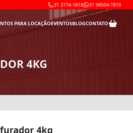
31 3774-1818
31 98504-1818
NTOS PARA LOCAÇÃO
EVENTOS
BLOG
CONTATO
ADOR 4KG
rfurador 4kg