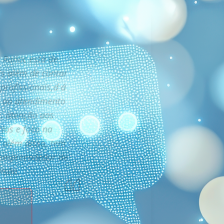
 Railoc está de
s além de contar
profissionais,d á
 ao atendimento
e, atenção aos
rios e foco na
E além disso, tem
 empreendedor de
visão.