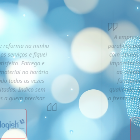
A empresa
e reforma na minha
parabéns,poi
 os serviços e fiquei
com ótimos 
tisfeito. Entrega e
importância
 material no horário
ao client
do todas as vezes
funcioná
citadas. Indico sem
qualidade. 
es a quem precisar
a frente um