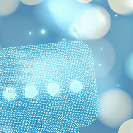
iloc está de
além de contar
fissionais,d á
o atendimento
 atenção aos
s e foco na
lém disso, tem
mpreendedor de
ão.