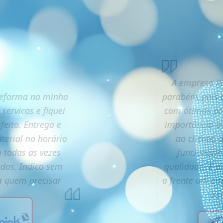
A empresa Ra
reforma na minha
parabéns,pois 
 serviços e fiquei
com ótimos pro
feito. Entrega e
importância a
terial no horário
ao cliente,
 todas as vezes
funcionário
adas. Indico sem
qualidade. E a
 a quem precisar
a frente um e
vis