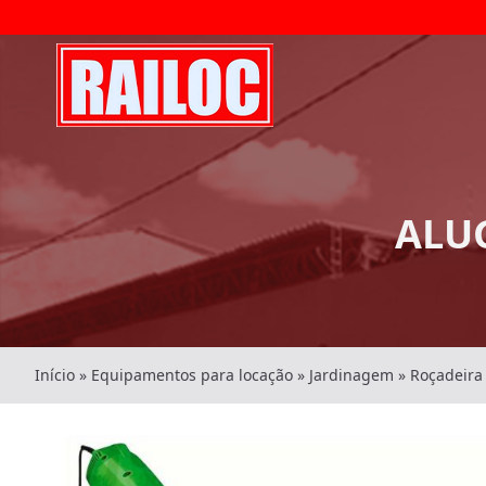
ALU
Início
»
Equipamentos para locação
»
Jardinagem
»
Roçadeira 