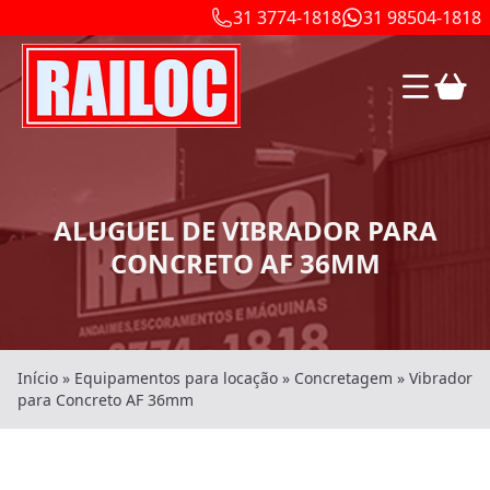
31 3774-1818
31 98504-1818
ALUGUEL DE VIBRADOR PARA
CONCRETO AF 36MM
Início
»
Equipamentos para locação
»
Concretagem
»
Vibrador
para Concreto AF 36mm